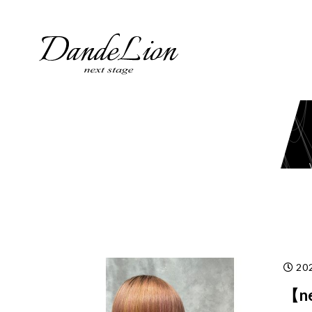
コ
ン
テ
ン
ツ
へ
ス
キ
ッ
プ
202
【