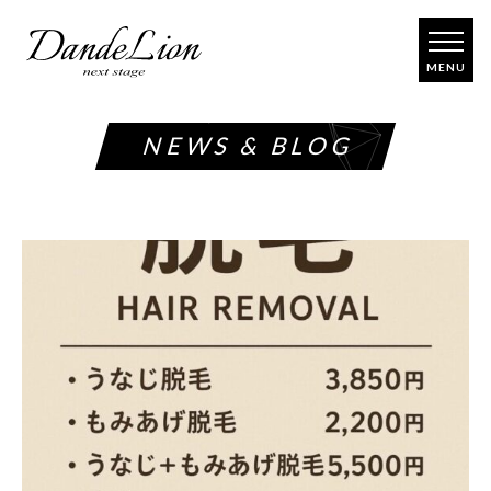
コ
ン
テ
ン
ツ
NEWS & BLOG
へ
ス
キ
ッ
プ