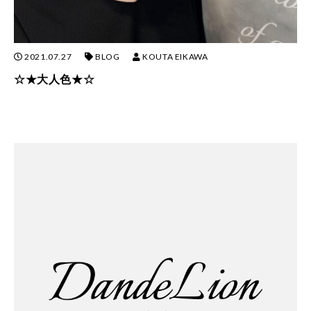
2021.07.27
BLOG
KOUTA EIKAWA
☆★大人色★☆