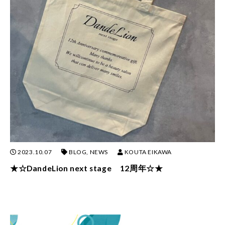
2023.10.07
BLOG
,
NEWS
KOUTA EIKAWA
★☆DandeLion next stage 12周年☆★