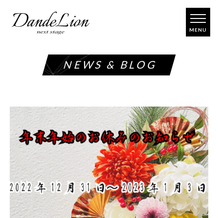
コ
ン
テ
ン
ツ
NEWS & BLOG
へ
ス
キ
ッ
プ