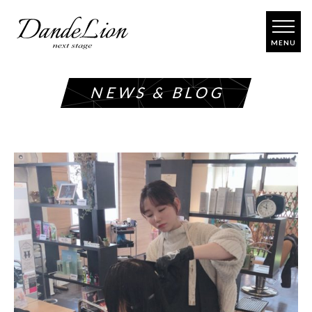
コ
ン
テ
ン
ツ
NEWS & BLOG
へ
ス
キ
ッ
プ