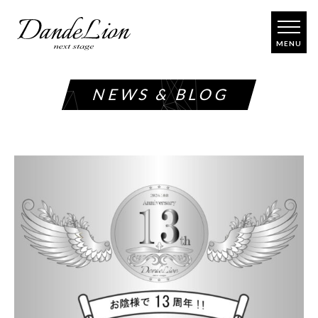
コ
ン
テ
ン
ツ
NEWS & BLOG
へ
ス
キ
ッ
プ