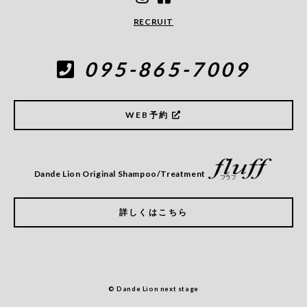
RECRUIT
095-865-7009
WEB予約
Dande Lion Original Shampoo/Treatment
詳しくはこちら
© Dande Lion next stage