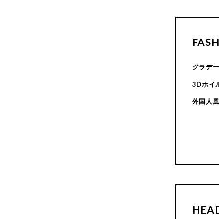
FAS
グラデ
3Dホイ
外国人風
HEAD