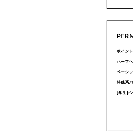
PER
ポイン
ハーフ
ベーシ
特殊系
[学生]