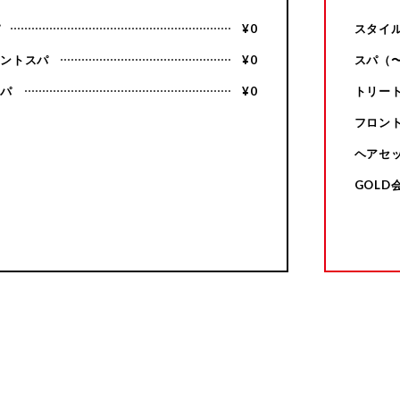
パ
¥0
スタイ
ミントスパ
¥0
スパ（〜
スパ
¥0
トリート
フロン
ヘアセ
GOLD