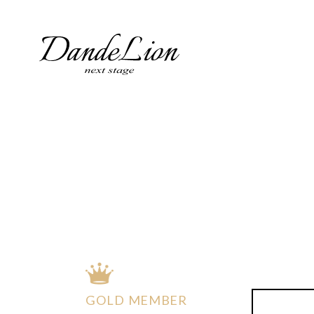
コ
ン
テ
ン
ツ
へ
ス
キ
ッ
プ
GOLD MEMBER