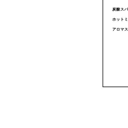
炭酸ス
ホット
アロマ