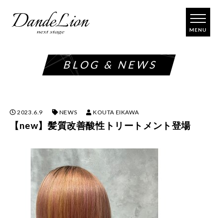
コ
ン
テ
ン
ツ
BLOG & NEWS
へ
ス
キ
ッ
プ
2023.6.9
NEWS
KOUTA EIKAWA
【new】髪質改善酸性トリートメント登場