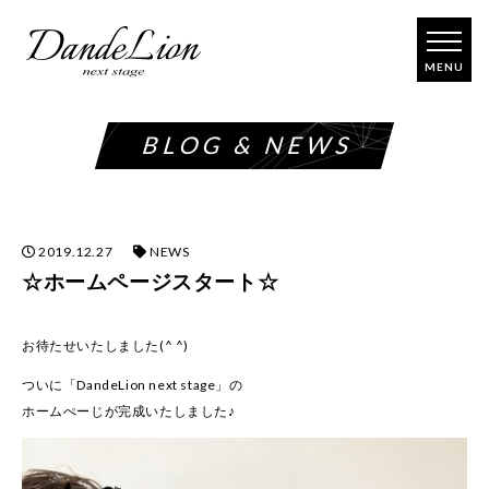
コ
ン
テ
ン
ツ
BLOG & NEWS
へ
ス
キ
ッ
プ
2019.12.27
NEWS
☆ホームページスタート☆
お待たせいたしました(^ ^)
ついに「DandeLion next stage」の
ホームぺーじが完成いたしました♪