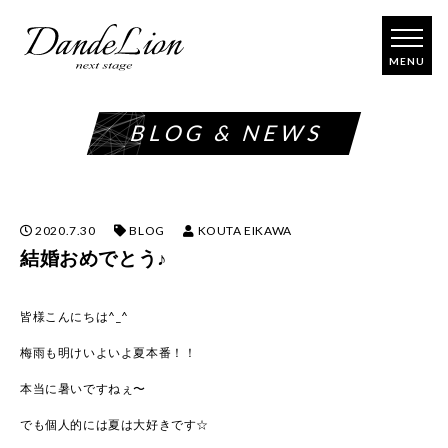
コ
ン
テ
ン
ツ
BLOG & NEWS
へ
ス
キ
ッ
プ
2020.7.30
BLOG
KOUTA EIKAWA
結婚おめでとう♪
皆様こんにちは^_^
梅雨も明けいよいよ夏本番！！
本当に暑いですねぇ〜
でも個人的には夏は大好きです☆