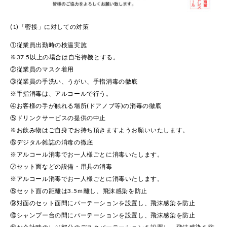
(1)「密接」に対しての対策
①従業員出勤時の検温実施
※37.5以上の場合は自宅待機とする。
②従業員のマスク着用
③従業員の手洗い、うがい、手指消毒の徹底
※手指消毒は、アルコールで行う。
④お客様の手が触れる場所(ドアノブ等)の消毒の徹底
⑤ドリンクサービスの提供の中止
※お飲み物はご自身でお持ち頂きますようお願いいたします。
⑥デジタル雑誌の消毒の徹底
※アルコール消毒でお一人様ごとに消毒いたします。
⑦セット面などの設備・用具の消毒
※アルコール消毒でお一人様ごとに消毒いたします。
⑧セット面の距離は3.5ｍ離し、飛沫感染を防止
⑨対面のセット面間にパーテーションを設置し、飛沫感染を防止
⑩シャンプー台の間にパーテーションを設置し、飛沫感染を防止