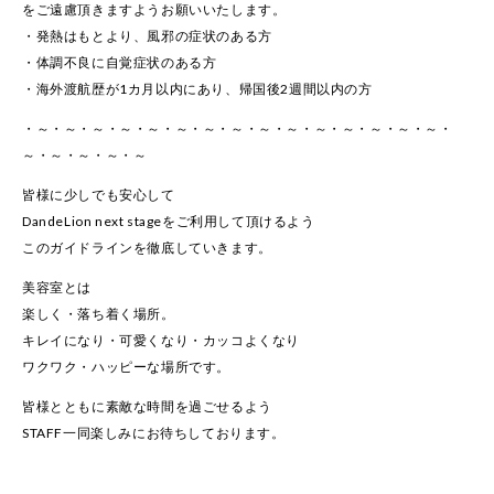
をご遠慮頂きますようお願いいたします。
・発熱はもとより、風邪の症状のある方
・体調不良に自覚症状のある方
・海外渡航歴が1カ月以内にあり、帰国後2週間以内の方
・～・～・～・～・～・～・～・～・～・～・～・～・～・～・～・
～・～・～・～・～
皆様に少しでも安心して
DandeLion next stageをご利用して頂けるよう
このガイドラインを徹底していきます。
美容室とは
楽しく・落ち着く場所。
キレイになり・可愛くなり・カッコよくなり
ワクワク・ハッピーな場所です。
皆様とともに素敵な時間を過ごせるよう
STAFF一同楽しみにお待ちしております。