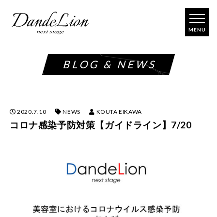
コ
ン
テ
ン
ツ
BLOG & NEWS
へ
ス
キ
ッ
プ
2020.7.10
NEWS
KOUTA EIKAWA
コロナ感染予防対策【ガイドライン】7/20