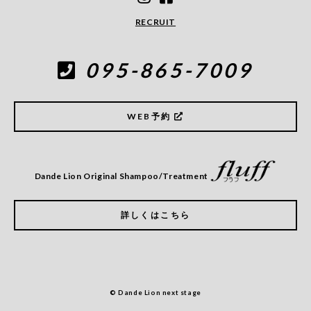
RECRUIT
095-865-7009
WEB予約
Dande Lion Original Shampoo/Treatment
詳しくはこちら
© Dande Lion next stage