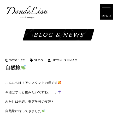
コ
ン
テ
ン
ツ
BLOG & NEWS
へ
ス
キ
ッ
プ
2020.1.22
BLOG
HITOMI SHIMAO
自然旅
こんにちは！アシスタントの瞳です
今週はずっと雨みたいですね、、、
わたしは先週、美容学校の友達と
自然旅に行ってきました